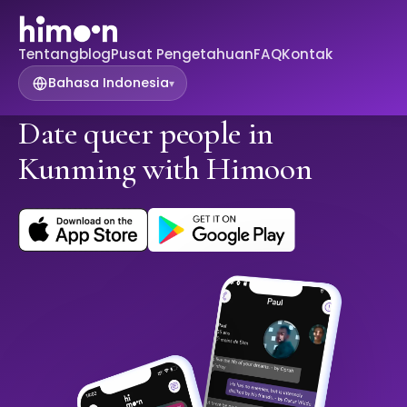
Tentang
blog
Pusat Pengetahuan
FAQ
Kontak
Bahasa Indonesia
▾
Date queer people in
Kunming with Himoon