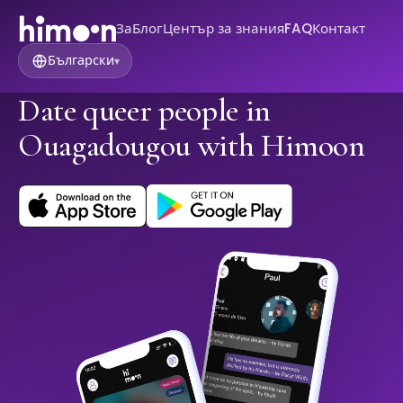
За
Блог
Център за знания
FAQ
Контакт
Български
▾
Date queer people in
Ouagadougou with Himoon