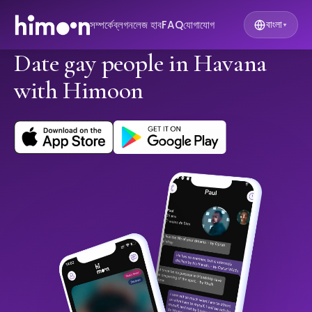
সম্পর্কে
ব্লগ
নলেজ হাব
FAQ
যোগাযোগ
বাংলা
▾
Date gay people in Havana
with Himoon