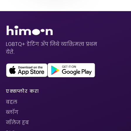
LGBTQ+ डेटिंग ॲप जिथे व्यक्तिमत्व प्रथम
येते.
एक्सप्लोर करा
बद्दल
ब्लॉग
नॉलेज हब