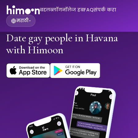
बद्दल
ब्लॉग
नॉलेज हब
FAQ
संपर्क करा
मराठी
▾
Date gay people in Havana
with Himoon