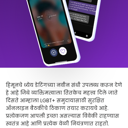
हिमूनचे ध्येय डेटिंगच्या नवीन संधी उपलब्ध करून देणे
हे आहे जिथे व्यक्तिमत्वाला तितकेच महत्त्व दिले जाते
दिसते आम्हाला LGBT+ समुदायासाठी सुरक्षित
ऑनलाइन बैठकीचे ठिकाण तयार करायचे आहे.
प्रत्येकजण आपली इच्छा असल्यास विवेकी राहण्यास
स्वतंत्र आहे आणि प्रत्येक वेळी नियंत्रणात राहतो.