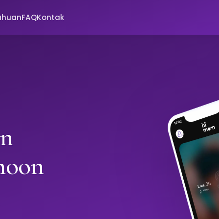
ahuan
FAQ
Kontak
in
moon