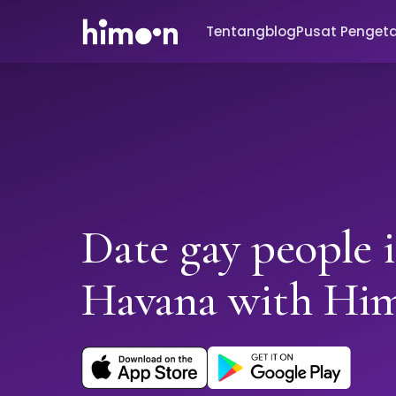
Tentang
blog
Pusat Penget
Date gay people 
Havana with Hi