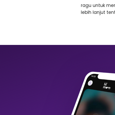
ragu untuk me
lebih lanjut te