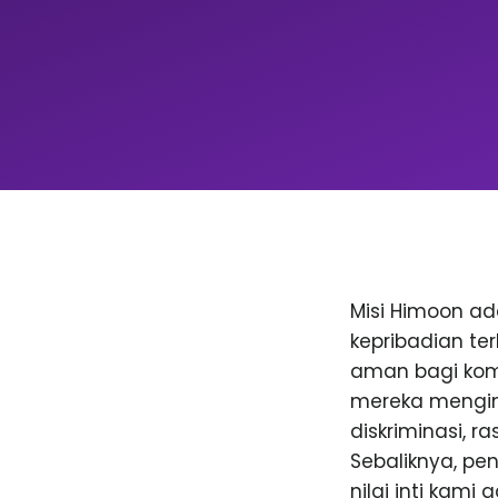
Misi Himoon a
kepribadian te
aman bagi komu
mereka menging
diskriminasi, 
Sebaliknya, p
nilai inti kami