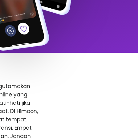
ngutamakan
nline yang
i-hati jika
t. Di Himoon,
at tempat.
ansi. Empat
anan. Jangan