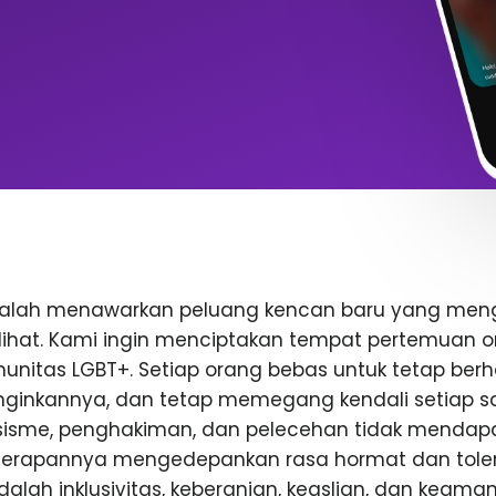
dalah menawarkan peluang kencan baru yang me
rlihat. Kami ingin menciptakan tempat pertemuan o
nitas LGBT+. Setiap orang bebas untuk tetap berhat
inkannya, dan tetap memegang kendali setiap saa
rasisme, penghakiman, dan pelecehan tidak mendap
enerapannya mengedepankan rasa hormat dan toler
 adalah inklusivitas, keberanian, keaslian, dan keam