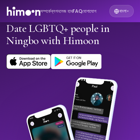
সম্পর্কে
ব্লগ
নলেজ হাব
FAQ
যোগাযোগ
বাংলা
▾
Date LGBTQ+ people in
Ningbo with Himoon