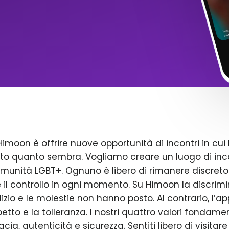
Himoon è offrire nuove opportunità di incontri in cui 
to quanto sembra. Vogliamo creare un luogo di inco
omunità LGBT+. Ognuno è libero di rimanere discreto
il controllo in ogni momento. Su Himoon la discrimin
dizio e le molestie non hanno posto. Al contrario, l’a
petto e la tolleranza. I nostri quattro valori fondame
acia, autenticità e sicurezza. Sentiti libero di visitare