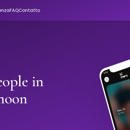
enza
FAQ
Contatto
ople in
moon