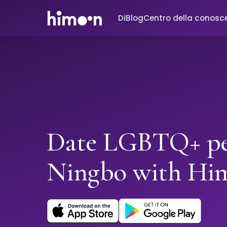
Di
Blog
Centro della conosc
Date LGBTQ+ pe
Ningbo with Hi