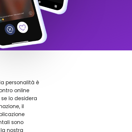
la personalità è
ntro online
 se lo desidera
azione, il
pplicazione
ntali sono
 la nostra