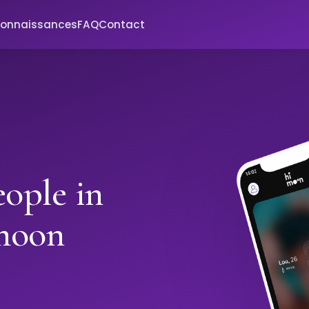
connaissances
FAQ
Contact
ople in
moon