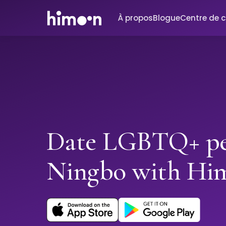
À propos
Blogue
Centre de 
Date LGBTQ+ pe
Ningbo with Hi