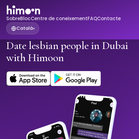
Sobre
Bloc
Centre de coneixement
FAQ
Contacte
Català
▾
Date lesbian people in Dubai
with Himoon