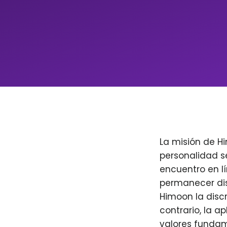
La misión de H
personalidad s
encuentro en l
permanecer dis
Himoon la discr
contrario, la a
valores fundam