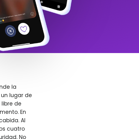
nde la
 un lugar de
libre de
omento. En
cabida. Al
ros cuatro
uridad. No