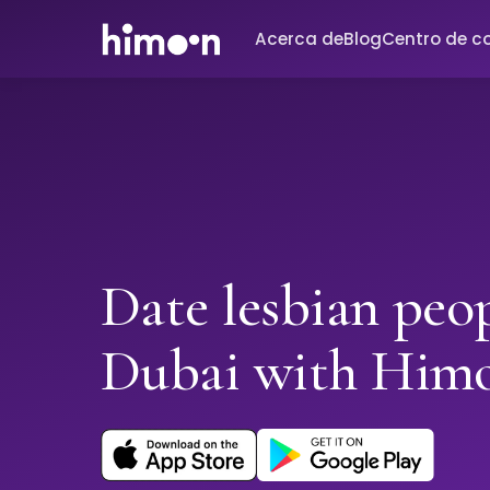
Acerca de
Blog
Centro de c
Date lesbian peop
Dubai with Him