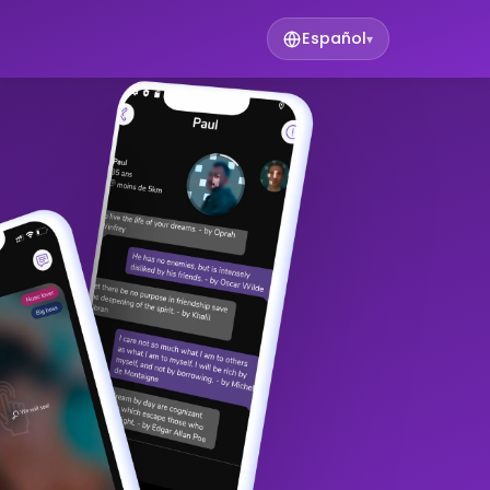
Español
▾