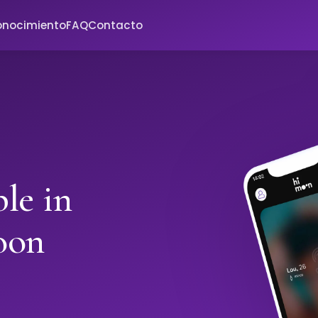
onocimiento
FAQ
Contacto
le in
oon