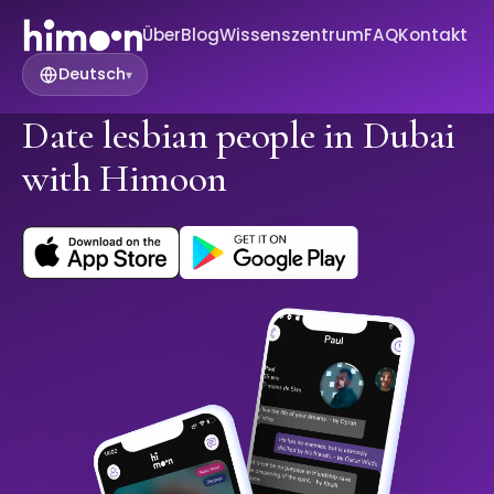
Über
Blog
Wissenszentrum
FAQ
Kontakt
Deutsch
▾
Date lesbian people in Dubai
with Himoon