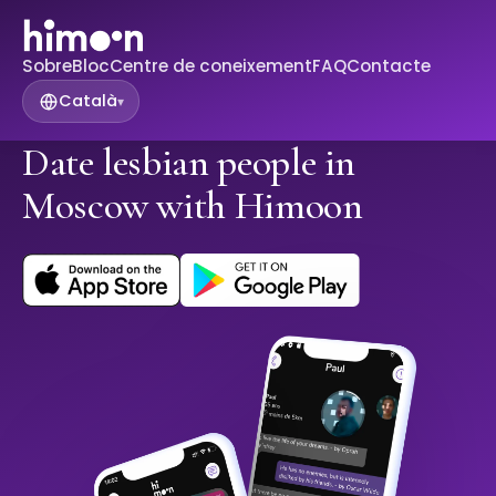
Sobre
Bloc
Centre de coneixement
FAQ
Contacte
Català
▾
Date lesbian people in
Moscow with Himoon