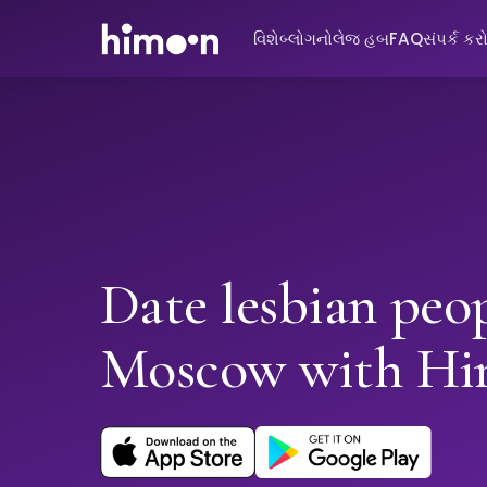
વિશે
બ્લોગ
નોલેજ હબ
FAQ
સંપર્ક કર
Date lesbian peop
Moscow with H