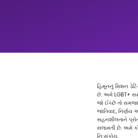
હિમૂનનું મિશન ડેટિ
છે. અમે LGBT+ સમ
જો ઈચ્છે તો સમજદાર
જાતિવાદ, નિર્ણય 
સહનશીલતાને પ્રોત્
સલામતી છે. અમે કો
નિઃસંકોચ.