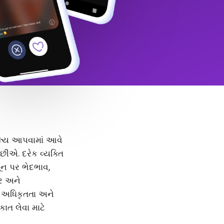
 મૂલ્ય આપવામાં આવે
ીએ. દરેક વ્યક્તિ
મૂન પર ભેદભાવ,
દર અને
, અધિકૃતતા અને
કાત લેવા માટે