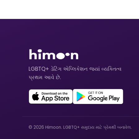
LGBTQ+ ડેટિંગ એપ્લિકેશન જ્યાં વ્યક્તિત્વ
પ્રથમ આવે છે.
© 2026 Himoon. LGBTQ+ સમુદાય માટે પ્રેમથી બનાવેલ.