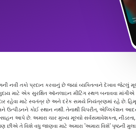
ંગની નવી તકો પ્રદાન કરવાનું છે જ્યાં વ્યક્તિત્વને દેખાવ જેટલું
ુદાય માટે એક સુરક્ષિત ઑનલાઇન મીટિંગ સ્થળ બનાવવા માંગીએ છ
 રહેવા માટે સ્વતંત્ર છે અને દરેક સમયે નિયંત્રણમાં રહે છે. હિ
અને ઉત્પીડનને કોઈ સ્થાન નથી. તેનાથી વિપરીત, એપ્લિકેશન આ
સાહન આપે છે. અમારા ચાર મુખ્ય મૂલ્યો સર્વસમાવેશકતા, નીડરતા
ણ છીએ તે વિશે વધુ જાણવા માટે અમારા 'અમારા વિશે' પૃષ્ઠની મુલા