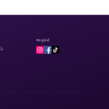
અનુસરો
તિ