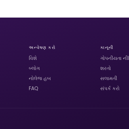
અન્વેષણ કરો
કાનૂની
વિશે
ગોપનીયતા ની
બ્લોગ
શરતો
નોલેજ હબ
સલામતી
FAQ
સંપર્ક કરો