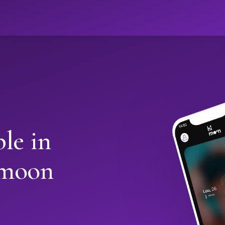
ો
le in
imoon