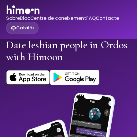
Sobre
Bloc
Centre de coneixement
FAQ
Contacte
Català
▾
Date lesbian people in Ordos
with Himoon