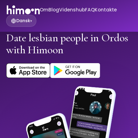
Om
Blog
Videnshub
FAQ
Kontakte
Dansk
▾
Date lesbian people in Ordos
with Himoon