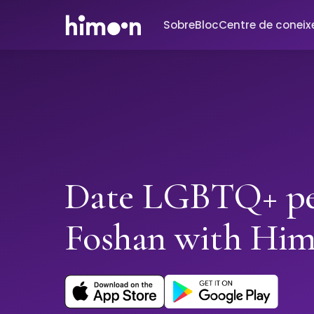
Sobre
Bloc
Centre de conei
Date LGBTQ+ pe
Foshan with Hi