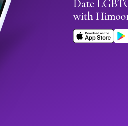
Date LGBTQ
with Himoo