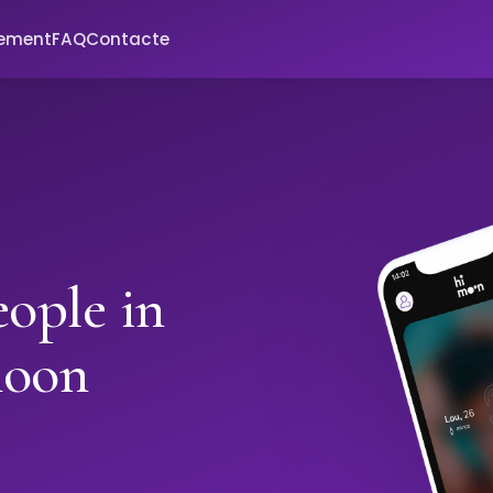
xement
FAQ
Contacte
ople in
moon