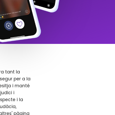
ra tant la
segur per a la
esitja i manté
udici i
specte i la
audàcia,
altres' pàgina