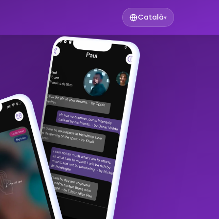
Català
▾