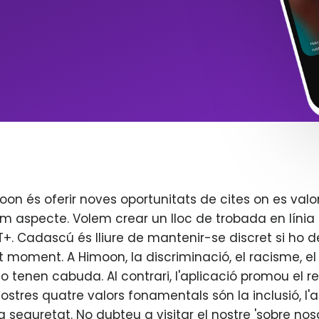
oon és oferir noves oportunitats de cites on es valo
m aspecte. Volem crear un lloc de trobada en línia 
. Cadascú és lliure de mantenir-se discret si ho d
t moment. A Himoon, la discriminació, el racisme, el j
o tenen cabuda. Al contrari, l'aplicació promou el re
 nostres quatre valors fonamentals són la inclusió, l'
 la seguretat. No dubteu a visitar el nostre 'sobre nos