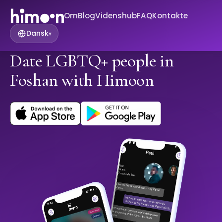
Om
Blog
Videnshub
FAQ
Kontakte
Dansk
▾
Date LGBTQ+ people in
Foshan with Himoon