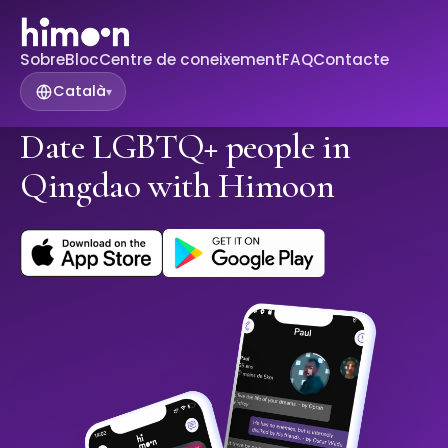
Sobre
Bloc
Centre de coneixement
FAQ
Contacte
Català
▾
Date LGBTQ+ people in
Qingdao with Himoon