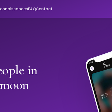
connaissances
FAQ
Contact
ople in
imoon