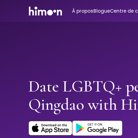
À propos
Blogue
Centre de 
Date LGBTQ+ pe
Qingdao with H