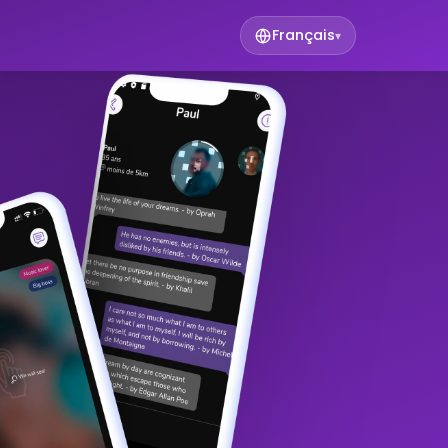
Français
▾