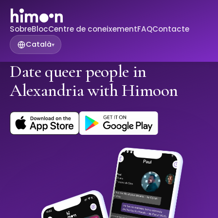
Sobre
Bloc
Centre de coneixement
FAQ
Contacte
Català
▾
Date queer people in
Alexandria with Himoon