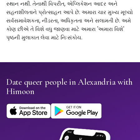
સ્થાન નથી. તેનાથી વિપરીત, એપ્લિકેશન આદર અને
સહનશીલતાને પ્રોત્સાહન આપે છે. અમારા ચાર મુખ્ય મૂલ્યો
સર્વસમાવેશકતા, નીડરતા, અધિકૃતતા અને સલામતી છે. અમે
કોણ છીએ તે વિશે વધુ જાણવા માટે અમારા 'અમારા વિશે'
પૃષ્ઠની મુલાકાત લેવા માટે નિઃસંકોચ.
Date queer people in Alexandria with
Himoon