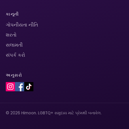
કાનૂની
ગોપનીયતા નીતિ
શરતો
સલામતી
સંપર્ક કરો
અનુસરો
© 2026 Himoon. LGBTQ+ સમુદાય માટે પ્રેમથી બનાવેલ.