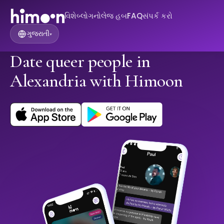
વિશે
બ્લોગ
નોલેજ હબ
FAQ
સંપર્ક કરો
ગુજરાતી
▾
Date queer people in
Alexandria with Himoon