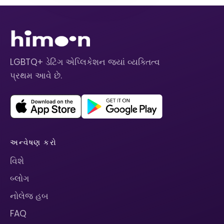
LGBTQ+ ડેટિંગ એપ્લિકેશન જ્યાં વ્યક્તિત્વ
પ્રથમ આવે છે.
અન્વેષણ કરો
વિશે
બ્લોગ
નોલેજ હબ
FAQ