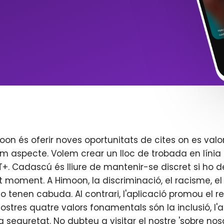
oon és oferir noves oportunitats de cites on es valo
m aspecte. Volem crear un lloc de trobada en línia 
. Cadascú és lliure de mantenir-se discret si ho d
t moment. A Himoon, la discriminació, el racisme, el j
o tenen cabuda. Al contrari, l'aplicació promou el re
 nostres quatre valors fonamentals són la inclusió, l'
 la seguretat. No dubteu a visitar el nostre 'sobre nos