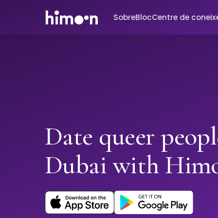
Sobre
Bloc
Centre de conei
Date queer peopl
Dubai with Him