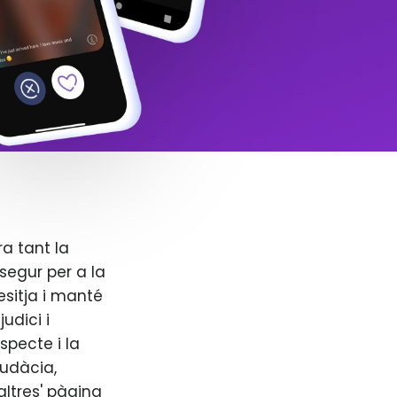
ra tant la
segur per a la
esitja i manté
udici i
specte i la
audàcia,
altres' pàgina