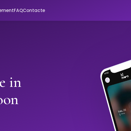
xement
FAQ
Contacte
e in
oon