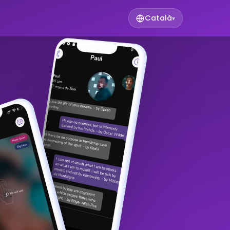
Català
▾