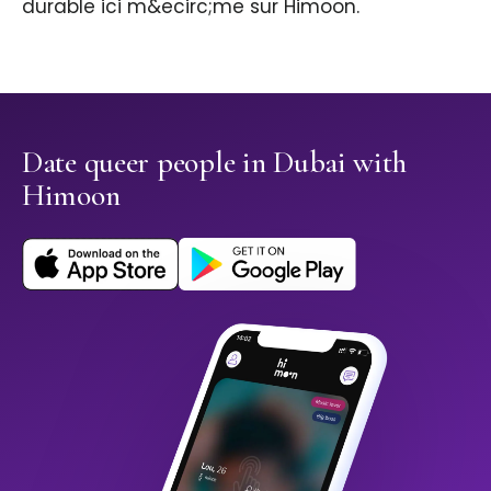
durable ici m&ecirc;me sur Himoon.
Date queer people in Dubai with
Himoon