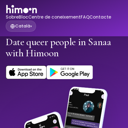
Sobre
Bloc
Centre de coneixement
FAQ
Contacte
Català
▾
Date queer people in Sanaa
with Himoon