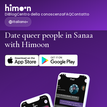
Di
Blog
Centro della conoscenza
FAQ
Contatto
Italiano
▾
Date queer people in Sanaa
with Himoon