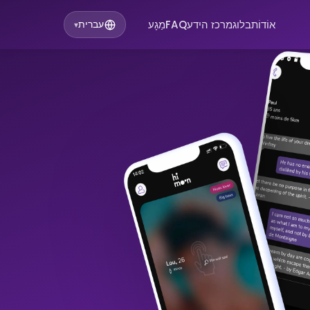
אוֹדוֹת
בלוג
מרכז הידע
FAQ
מַגָע
עברית
▾