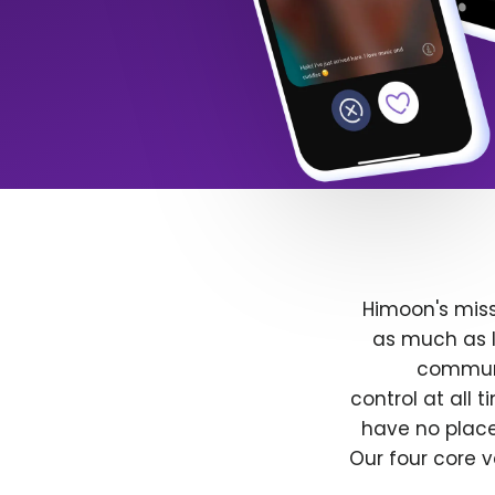
Himoon's miss
as much as l
communit
control at all
have no place
Our four core v