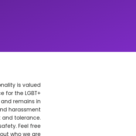
nality is valued
e for the LGBT+
, and remains in
 and harassment
t and tolerance.
afety. Feel free
bout who we are.