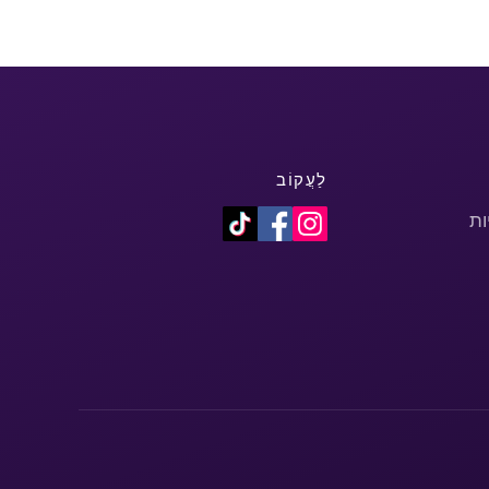
לַעֲקוֹב
ות