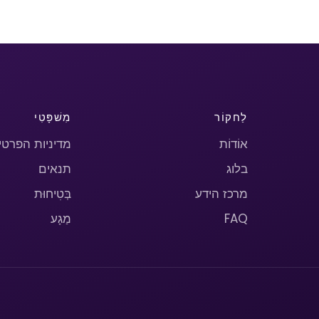
לַחקוֹר
מִשׁפָּטִי
אוֹדוֹת
מדיניות הפרטי
בלוג
תנאים
מרכז הידע
בְּטִיחוּת
FAQ
מַגָע