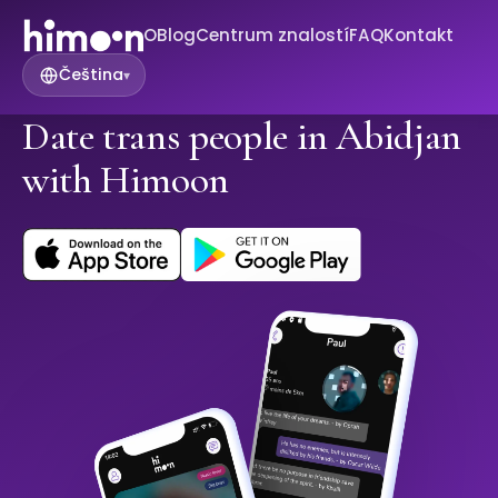
O
Blog
Centrum znalostí
FAQ
Kontakt
Čeština
▾
Date trans people in Abidjan
with Himoon