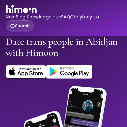
Noin
Blogi
Knowledge Hub
FAQ
Ota yhteyttä
Suomi
▾
Date trans people in Abidjan
with Himoon