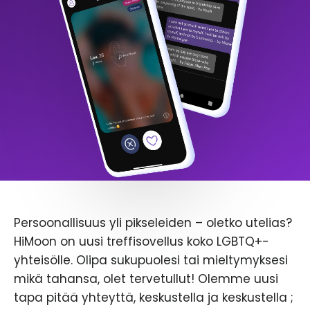
Persoonallisuus yli pikseleiden – oletko utelias?
HiMoon on uusi treffisovellus koko LGBTQ+-
yhteisölle. Olipa sukupuolesi tai mieltymyksesi
mikä tahansa, olet tervetullut! Olemme uusi
tapa pitää yhteyttä, keskustella ja keskustella ;