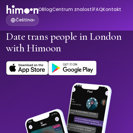
O
Blog
Centrum znalostí
FAQ
Kontakt
Čeština
▾
Date trans people in London
with Himoon