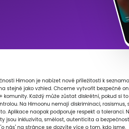
nosti Himoon je nabízet nové příležitosti k seznamo
a stejně jako vzhled. Chceme vytvořit bezpečné onl
 komunity. Každý může zůstat diskrétní, pokud si to 
ntrolou. Na Himoonu nemají diskriminaci, rasismus,
o. Aplikace naopak podporuje respekt a toleranci. N
y jsou inkluzivita, smělost, autenticita a bezpečnos
'o nás' na stránce se dozvíte více o tom, kdo jsme.