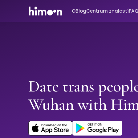
O
Blog
Centrum znalostí
FA
Date trans people
Wuhan with Hi