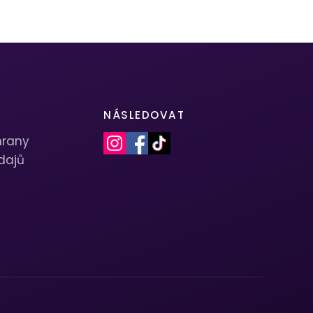
NÁSLEDOVAT
hrany
dajů