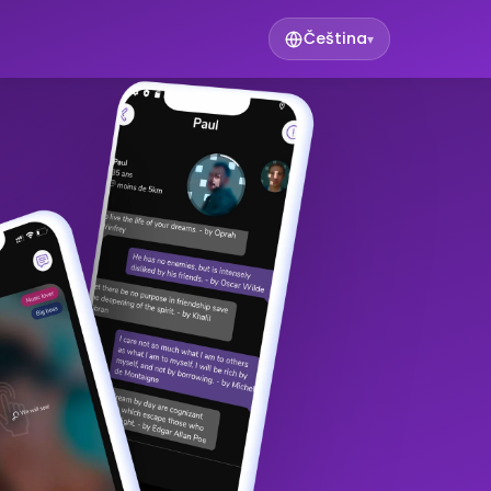
Čeština
▾