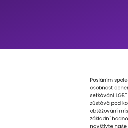
Posláním společ
osobnost ceněn
setkávání LGBT+
zůstává pod ko
obtěžování míst
základní hodnot
navštivte naše 