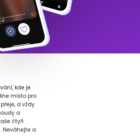
vání, kde je
ine místo pro
přeje, a vždy
 soudy a
aše čtyři
t. Neváhejte a