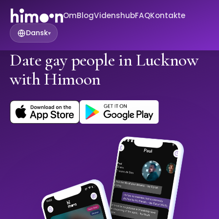
Om
Blog
Videnshub
FAQ
Kontakte
Dansk
▾
Date gay people in Lucknow
with Himoon