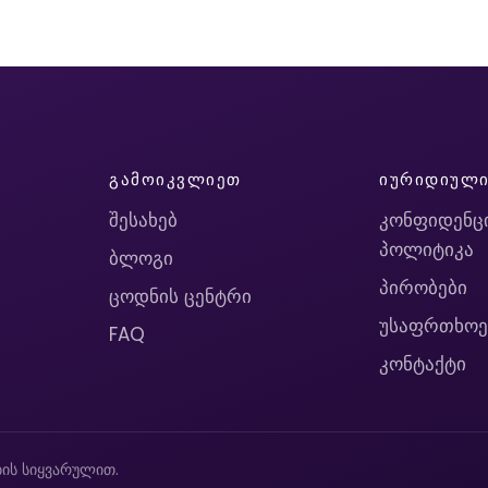
ᲒᲐᲛᲝᲘᲙᲕᲚᲘᲔᲗ
ᲘᲣᲠᲘᲓᲘᲣᲚ
შესახებ
კონფიდენც
პოლიტიკა
ბლოგი
პირობები
ცოდნის ცენტრი
უსაფრთხოე
FAQ
კონტაქტი
ის სიყვარულით.