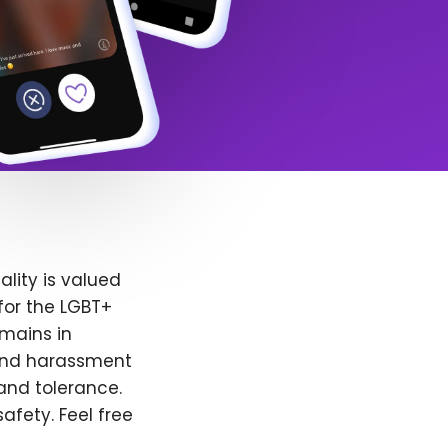
lity is valued
for the LGBT+
emains in
 and harassment
and tolerance.
afety. Feel free