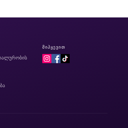
Ი
ᲛᲘᲰᲧᲔᲕᲘᲗ
იალურობის
ბა