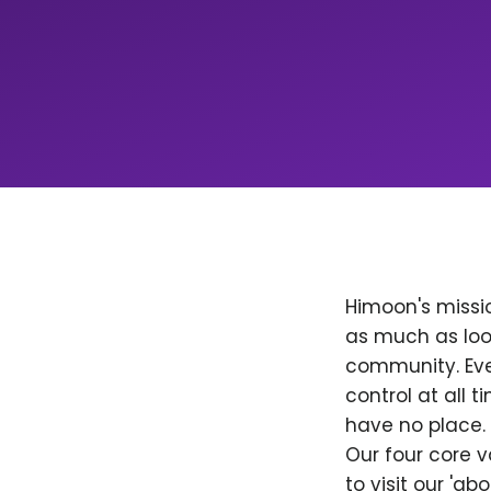
Himoon's missio
as much as loo
community. Ever
control at all
have no place. 
Our four core v
to visit our 'a