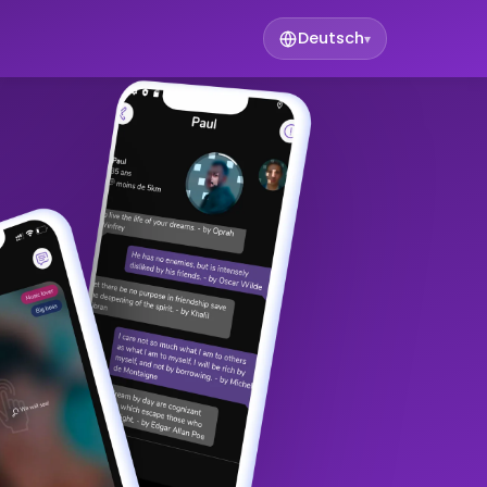
Deutsch
▾