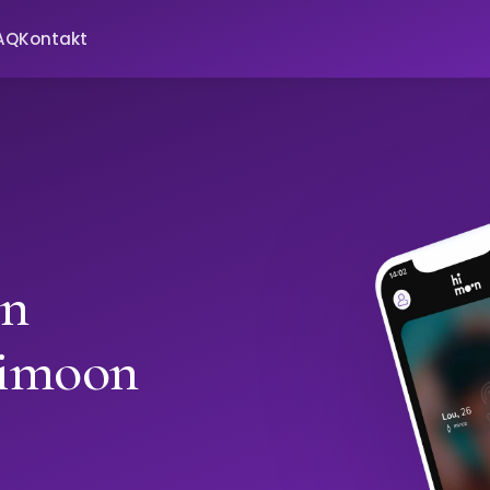
AQ
Kontakt
in
imoon