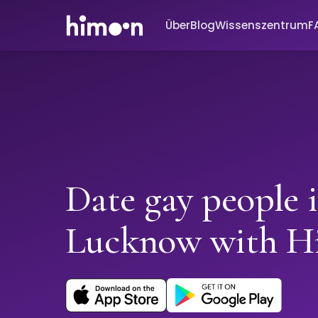
Über
Blog
Wissenszentrum
F
Date gay people 
Lucknow with H