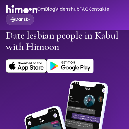
Om
Blog
Videnshub
FAQ
Kontakte
Dansk
▾
Date lesbian people in Kabul
with Himoon