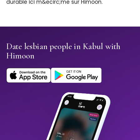
durable ici m&ecirc;me sur Himoon.
Date lesbian people in Kabul with
Himoon