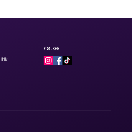
FØLGE
itik