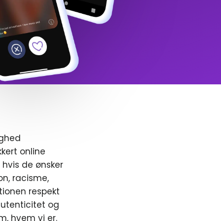
ighed
kert online
, hvis de ønsker
ion, racisme,
ionen respekt
utenticitet og
m, hvem vi er.