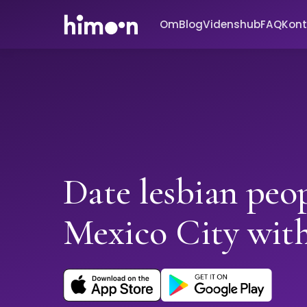
Om
Blog
Videnshub
FAQ
Kont
Date lesbian peop
Mexico City wi