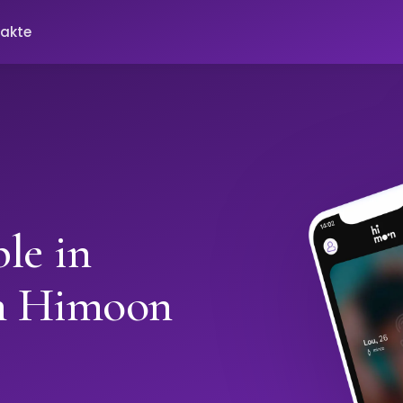
akte
le in
th Himoon