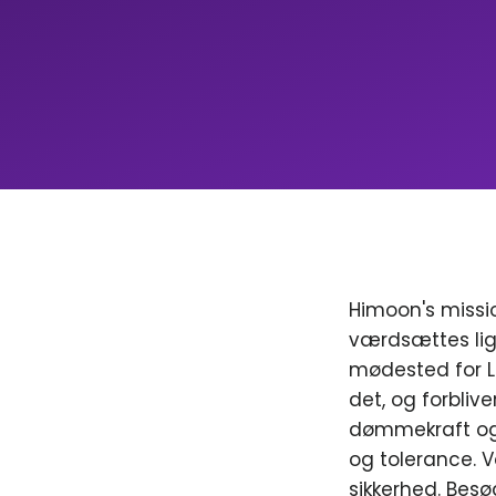
Himoon's missio
værdsættes lig
mødested for LGB
det, og forblive
dømmekraft og 
og tolerance. V
sikkerhed. Besø