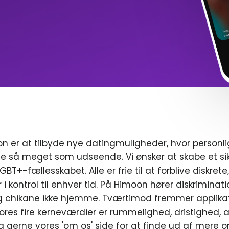
n er at tilbyde nye datingmuligheder, hvor personl
e så meget som udseende. Vi ønsker at skabe et sik
T+-fællesskabet. Alle er frie til at forblive diskrete
r i kontrol til enhver tid. På Himoon hører diskriminat
chikane ikke hjemme. Tværtimod fremmer applikat
ores fire kerneværdier er rummelighed, dristighed, a
g gerne vores 'om os' side for at finde ud af mere o