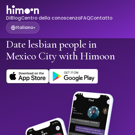
Di
Blog
Centro della conoscenza
FAQ
Contatto
Italiano
▾
Date lesbian people in
Mexico City with Himoon