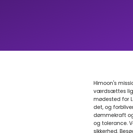
Himoon's missio
værdsættes lig
mødested for LGB
det, og forblive
dømmekraft og 
og tolerance. V
sikkerhed. Besø