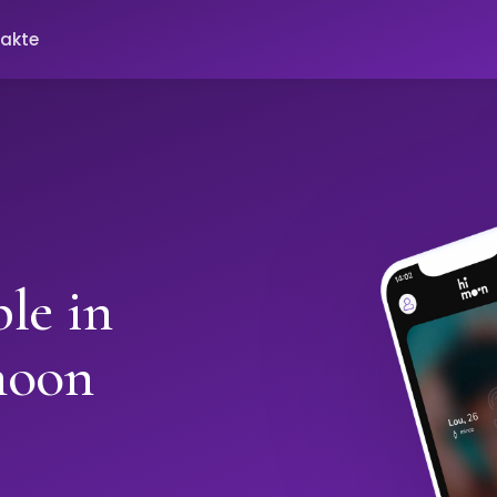
akte
le in
moon