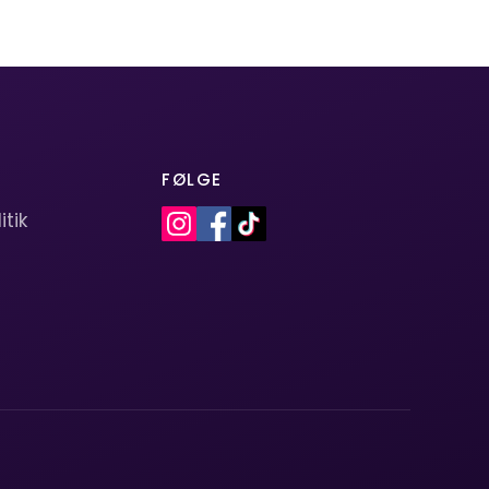
FØLGE
itik