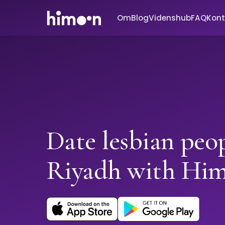
Om
Blog
Videnshub
FAQ
Kont
Date lesbian peop
Riyadh with Hi