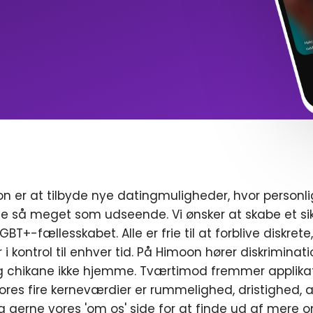
n er at tilbyde nye datingmuligheder, hvor personl
e så meget som udseende. Vi ønsker at skabe et sik
T+-fællesskabet. Alle er frie til at forblive diskrete
r i kontrol til enhver tid. På Himoon hører diskriminat
chikane ikke hjemme. Tværtimod fremmer applikat
ores fire kerneværdier er rummelighed, dristighed, a
g gerne vores 'om os' side for at finde ud af mere o