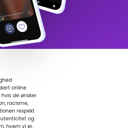
ighed
kert online
, hvis de ønsker
ion, racisme,
ionen respekt
utenticitet og
m, hvem vi er.