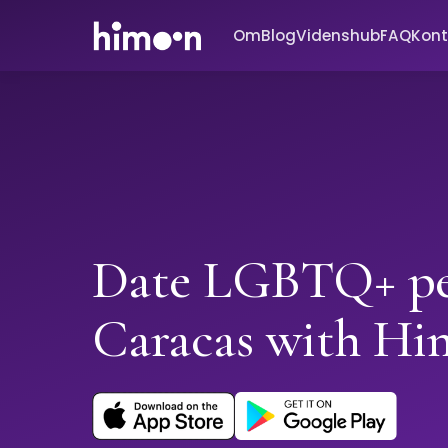
Om
Blog
Videnshub
FAQ
Kont
Date LGBTQ+ pe
Caracas with H