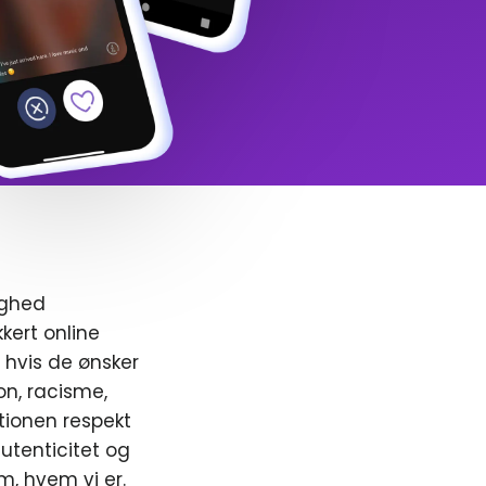
ighed
kert online
, hvis de ønsker
ion, racisme,
ionen respekt
utenticitet og
m, hvem vi er.