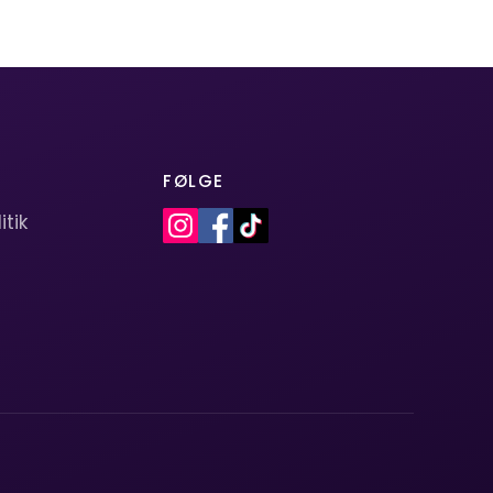
FØLGE
itik