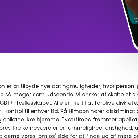
n er at tilbyde nye datingmuligheder, hvor personl
e så meget som udseende. Vi ønsker at skabe et sik
T+-fællesskabet. Alle er frie til at forblive diskrete
r i kontrol til enhver tid. På Himoon hører diskriminat
chikane ikke hjemme. Tværtimod fremmer applikat
ores fire kerneværdier er rummelighed, dristighed, a
g gerne vores 'om os' side for at finde ud af mere o