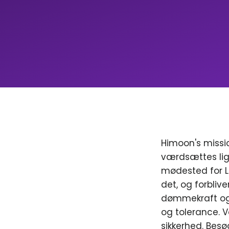
Himoon's missio
værdsættes lig
mødested for LGB
det, og forblive
dømmekraft og 
og tolerance. V
sikkerhed. Besø