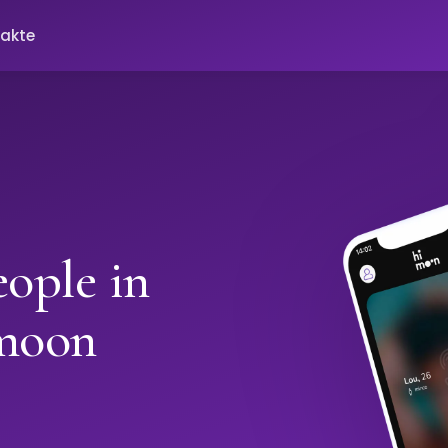
akte
ople in
imoon