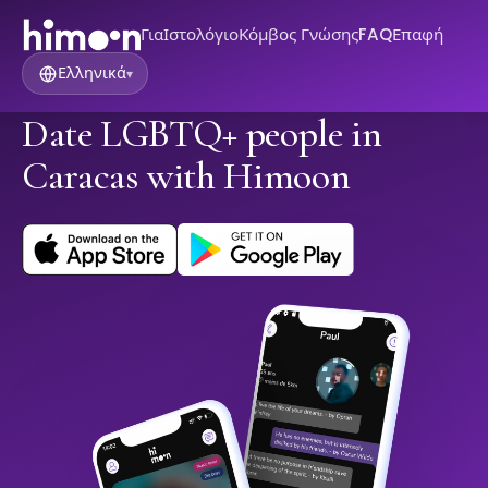
Για
Ιστολόγιο
Κόμβος Γνώσης
FAQ
Επαφή
Ελληνικά
▾
Date LGBTQ+ people in
Caracas with Himoon