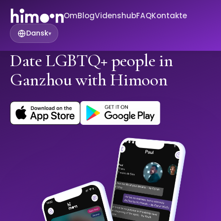
Om
Blog
Videnshub
FAQ
Kontakte
Dansk
▾
Date LGBTQ+ people in
Ganzhou with Himoon