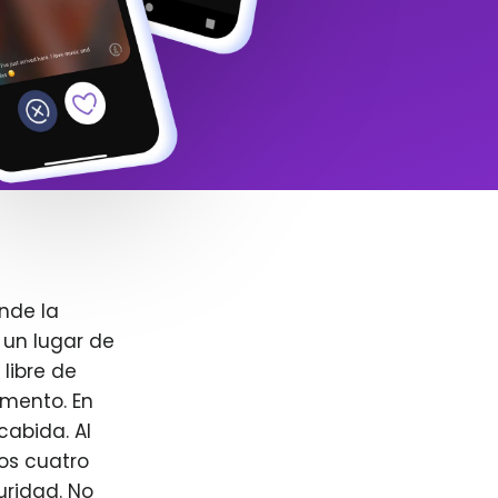
nde la
 un lugar de
libre de
omento. En
cabida. Al
ros cuatro
uridad. No