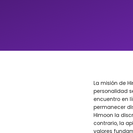
La misión de H
personalidad s
encuentro en l
permanecer dis
Himoon la discr
contrario, la a
valores fundam