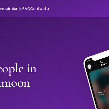
onocimiento
FAQ
Contacto
ople in
imoon