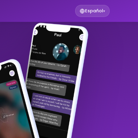
Español
▾