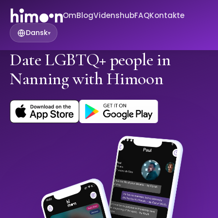
Om
Blog
Videnshub
FAQ
Kontakte
Dansk
▾
Date LGBTQ+ people in
Nanning with Himoon