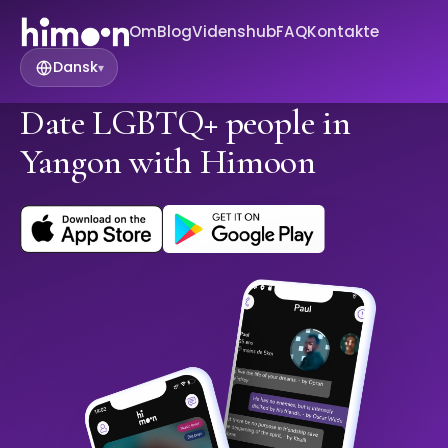
Om
Blog
Videnshub
FAQ
Kontakte
Dansk
▾
Date LGBTQ+ people in
Yangon with Himoon