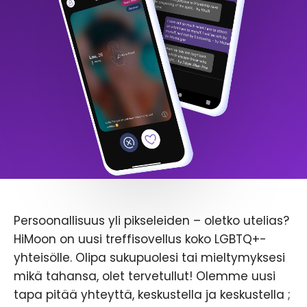
Persoonallisuus yli pikseleiden – oletko utelias?
HiMoon on uusi treffisovellus koko LGBTQ+-
yhteisölle. Olipa sukupuolesi tai mieltymyksesi
mikä tahansa, olet tervetullut! Olemme uusi
tapa pitää yhteyttä, keskustella ja keskustella ;