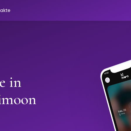
akte
e in
Himoon