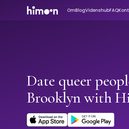
Om
Blog
Videnshub
FAQ
Kont
Date queer peopl
Brooklyn with 