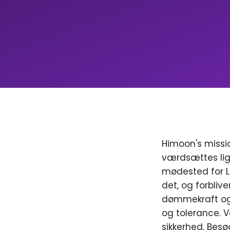
Himoon's missio
værdsættes lig
mødested for LGB
det, og forblive
dømmekraft og 
og tolerance. V
sikkerhed. Besø