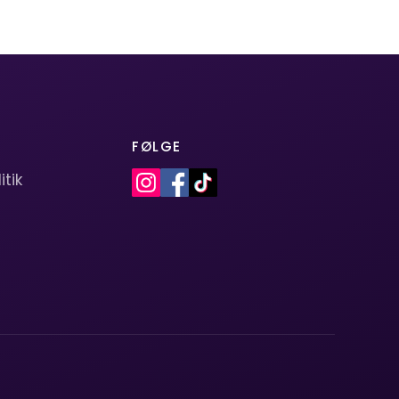
FØLGE
itik