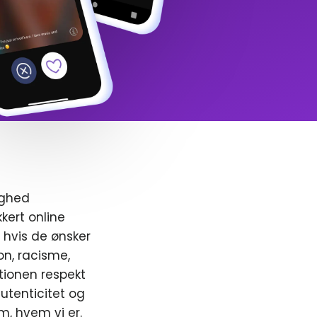
ighed
kert online
, hvis de ønsker
ion, racisme,
ionen respekt
utenticitet og
m, hvem vi er.