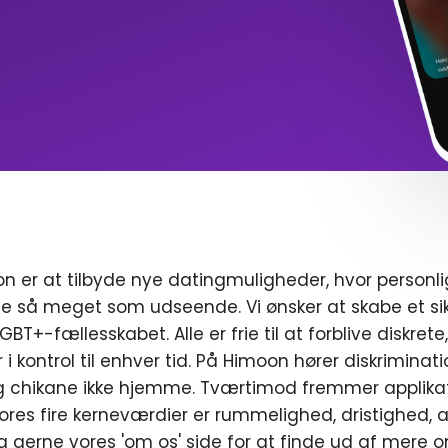
n er at tilbyde nye datingmuligheder, hvor personl
e så meget som udseende. Vi ønsker at skabe et sik
T+-fællesskabet. Alle er frie til at forblive diskrete
r i kontrol til enhver tid. På Himoon hører diskriminat
chikane ikke hjemme. Tværtimod fremmer applikat
ores fire kerneværdier er rummelighed, dristighed, a
g gerne vores 'om os' side for at finde ud af mere o