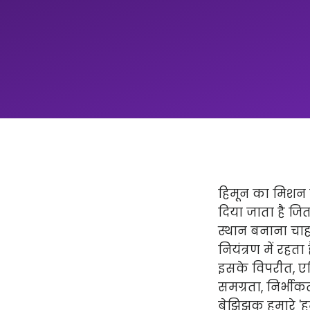
हिमून का मिशन न
दिया जाता है ज
स्थान बनाना चाहत
नियंत्रण में रहता
इसके विपरीत, एप्
समग्रता, निर्भीक
बेझिझक हमारे 'हमार