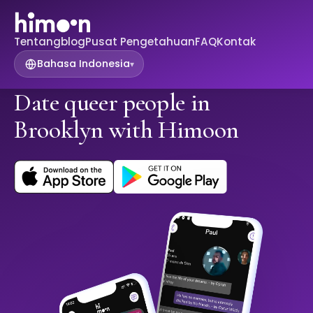
Tentang
blog
Pusat Pengetahuan
FAQ
Kontak
Bahasa Indonesia
▾
Date queer people in
Brooklyn with Himoon