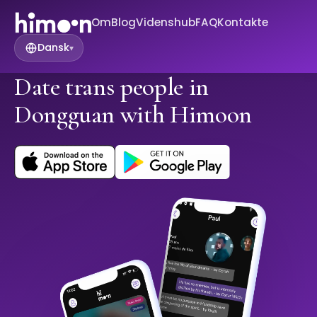
Om
Blog
Videnshub
FAQ
Kontakte
Dansk
▾
Date trans people in
Dongguan with Himoon