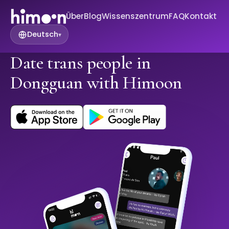
Über
Blog
Wissenszentrum
FAQ
Kontakt
Deutsch
▾
Date trans people in
Dongguan with Himoon